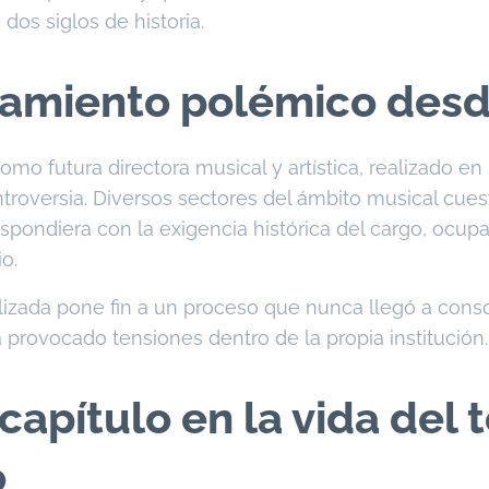
dos siglos de historia.
miento polémico desde 
omo futura directora musical y artística, realizado e
troversia. Diversos sectores del ámbito musical cue
espondiera con la exigencia histórica del cargo, ocup
io.
alizada pone fin a un proceso que nunca llegó a cons
a provocado tensiones dentro de la propia institución.
apítulo en la vida del 
o