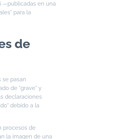
zi —publicadas en una
ales" para la
nes de
s se pasan
cado de "grave" y
as declaraciones
do" debido a la
on procesos de
ñan la imagen de una