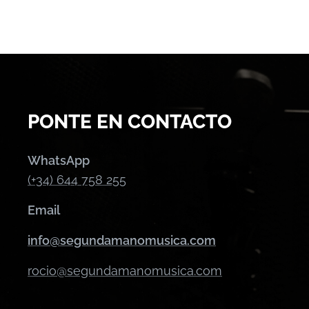
PONTE EN CONTACTO
WhatsApp
(+34) 644 758 255
Email
info@segundamanomusica.com
rocio@segundamanomusica.com