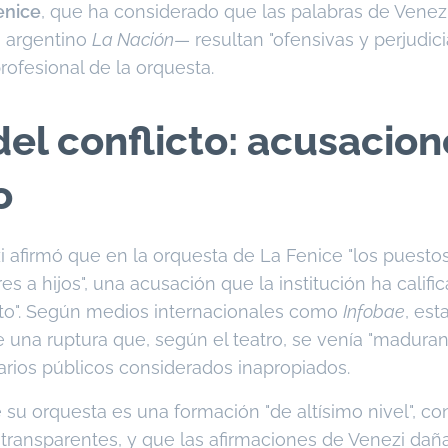
enice
, que ha considerado que las palabras de Vene
io argentino
La Nación
— resultan "ofensivas y perjudici
profesional de la orquesta.
del conflicto: acusacio
o
zi afirmó que en la orquesta de La Fenice "los puesto
s a hijos", una acusación que la institución ha califi
to". Según medios internacionales como
Infobae
, est
 una ruptura que, según el teatro, se venía "maduran
arios públicos considerados inapropiados.
su orquesta es una formación "de altísimo nivel", c
 transparentes, y que las afirmaciones de Venezi da