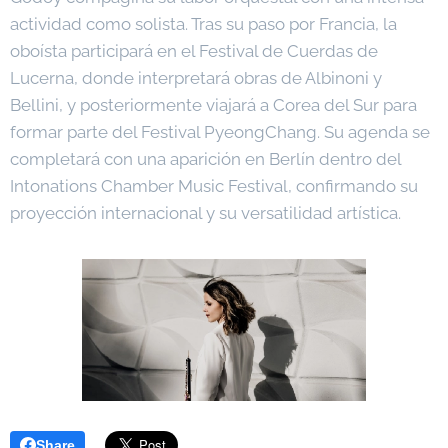
actividad como solista. Tras su paso por Francia, la
oboísta participará en el Festival de Cuerdas de
Lucerna, donde interpretará obras de Albinoni y
Bellini, y posteriormente viajará a Corea del Sur para
formar parte del Festival PyeongChang. Su agenda se
completará con una aparición en Berlín dentro del
Intonations Chamber Music Festival, confirmando su
proyección internacional y su versatilidad artística.
Share