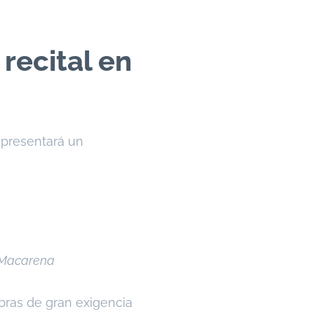
 recital en
y presentará un
 Macarena
obras de gran exigencia