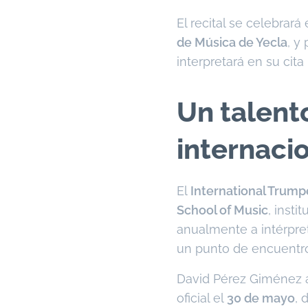
El recital se celebrará 
de Música de Yecla
, y
interpretará en su cita
Un talent
internaci
El
International Trump
School of Music
, inst
anualmente a intérpret
un punto de encuentro 
David Pérez Giménez 
oficial el
30 de mayo
, 