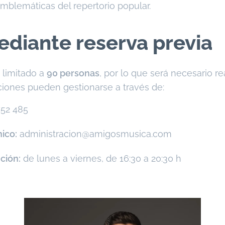
mblemáticas del repertorio popular.
diante reserva previa
á limitado a
90 personas
, por lo que será necesario re
pciones pueden gestionarse a través de:
52 485
ico:
administracion@amigosmusica.com
ción:
de lunes a viernes, de 16:30 a 20:30 h