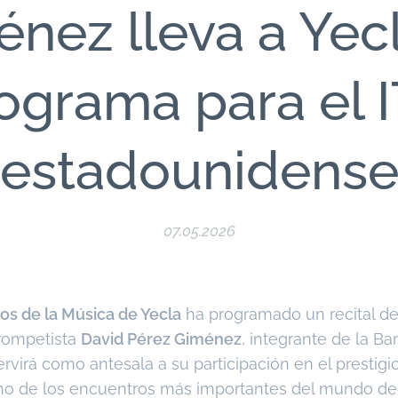
nez lleva a Yec
ograma para el 
estadounidens
07.05.2026
os de la Música de Yecla
ha programado un recital de
trompetista
David Pérez Giménez
, integrante de la Ba
servirá como antesala a su participación en el prestig
uno de los encuentros más importantes del mundo ded