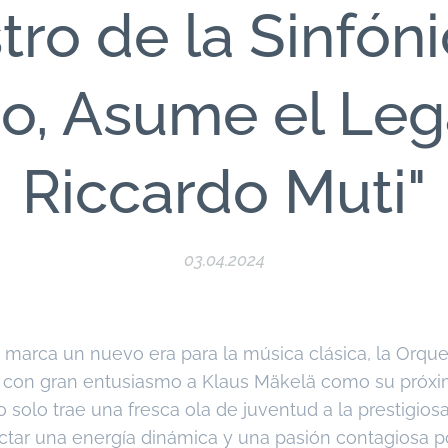
ro de la Sinfón
o, Asume el Le
Riccardo Muti"
03.04.2024
 marca un nuevo era para la música clásica, la Orque
con gran entusiasmo a Klaus Mäkelä como su próximo
 solo trae una fresca ola de juventud a la prestigiosa
tar una energía dinámica y una pasión contagiosa po