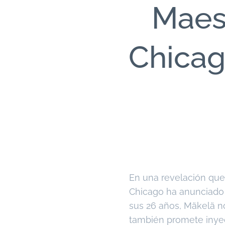
Maest
Chicag
En una revelación que
Chicago ha anunciado 
sus 26 años, Mäkelä no
también promete inyec