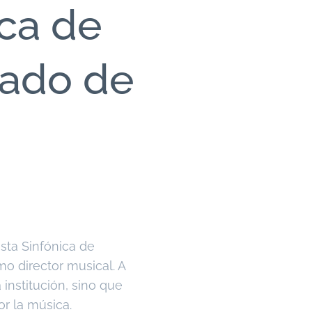
ica de
gado de
sta Sinfónica de
 director musical. A
 institución, sino que
r la música.