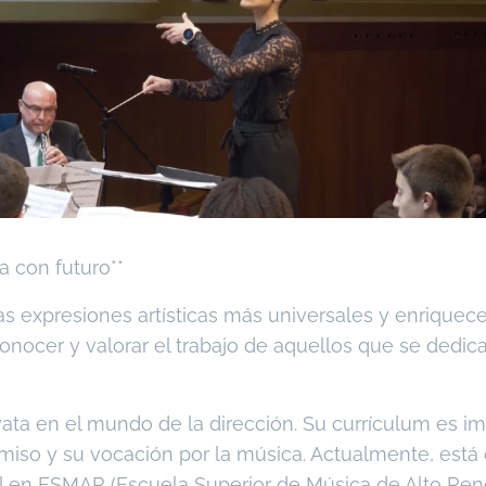
a con futuro**
s expresiones artísticas más universales y enriquece
onocer y valorar el trabajo de aquellos que se dedica
ata en el mundo de la dirección. Su currículum es im
so y su vocación por la música. Actualmente, está 
l en ESMAR (Escuela Superior de Música de Alto Rend