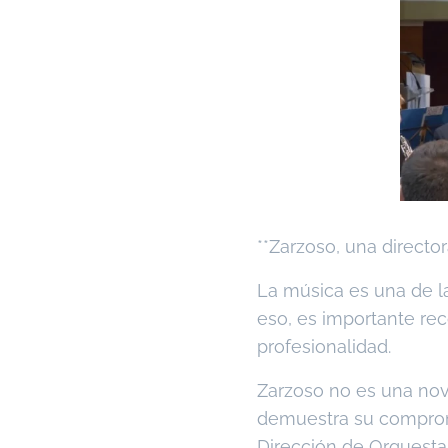
**Zarzoso, una director
La música es una de la
eso, es importante rec
profesionalidad.
Zarzoso no es una nov
demuestra su compromi
Dirección de Orquesta