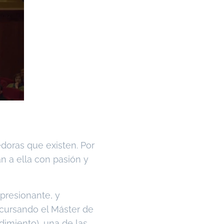
doras que existen. Por
n a ella con pasión y
presionante, y
cursando el Máster de
imiento), una de las