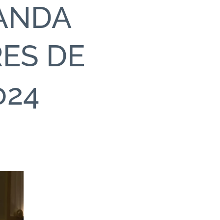
BANDA
RES DE
024