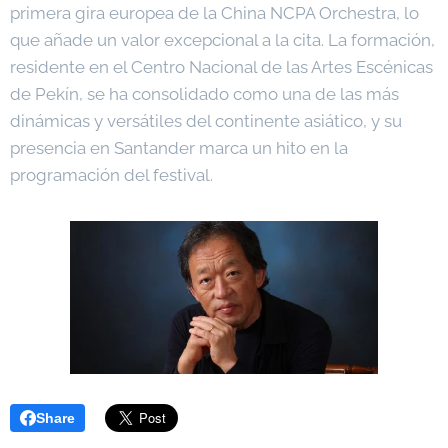
primera gira europea de la China NCPA Orchestra, lo
que añade un valor excepcional a la cita. La formación,
residente en el Centro Nacional de las Artes Escénicas
de Pekín, se ha consolidado como una de las más
dinámicas y versátiles del continente asiático, y su
presencia en Santander marca un hito en la
programación del festival.
Share