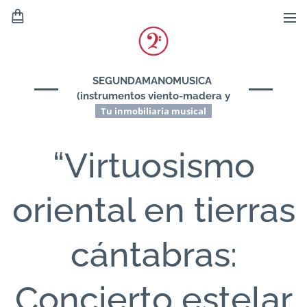
SEGUNDAMANOMUSICA
(instrumentos viento-madera y
viento-metal)
Tu inmobiliaria musical
“Virtuosismo
oriental en tierras
cántabras:
Concierto estelar