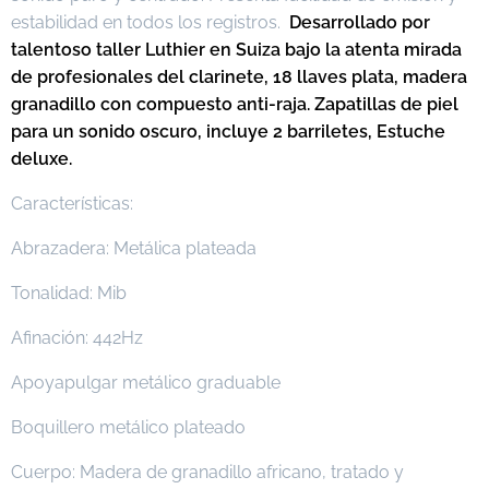
estabilidad en todos los registros.
Desarrollado por
talentoso taller Luthier en Suiza bajo la atenta mirada
de profesionales del clarinete,
18 llaves plata, madera
granadillo con compuesto anti-raja. Zapatillas de piel
para un sonido oscuro, incluye 2 barriletes, Estuche
deluxe.
Características:
Abrazadera: Metálica plateada
Tonalidad: Mib
Afinación: 442Hz
Apoyapulgar metálico graduable
Boquillero metálico plateado
Cuerpo: Madera de granadillo africano, tratado y