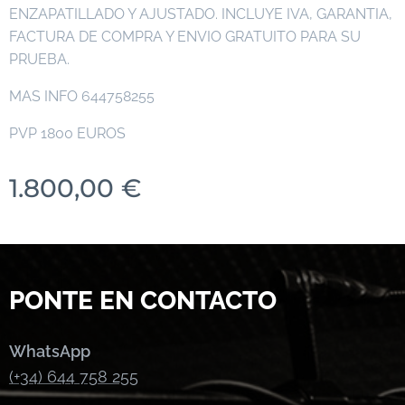
ENZAPATILLADO Y AJUSTADO. INCLUYE IVA, GARANTIA,
FACTURA DE COMPRA Y ENVIO GRATUITO PARA SU
PRUEBA.
MAS INFO 644758255
PVP 1800 EUROS
1.800,00
€
PONTE EN CONTACTO
WhatsApp
(+34) 644 758 255