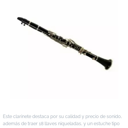
Este clarinete destaca por su calidad y precio de sonido,
además de traer 18 llaves niqueladas, y un estuche tipo