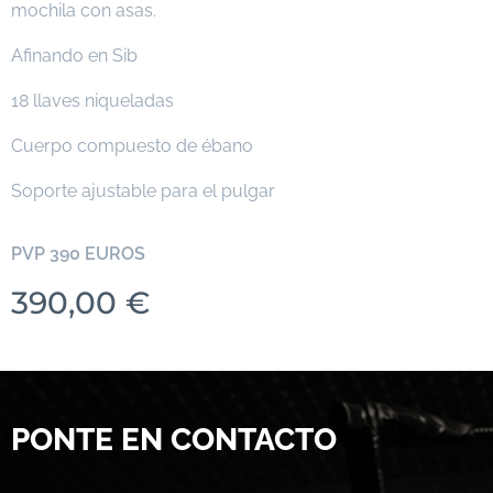
mochila con asas.
Afinando en Sib
18 llaves niqueladas
Cuerpo compuesto de ébano
Soporte ajustable para el pulgar
PVP 390 EUROS
390,00
€
PONTE EN CONTACTO