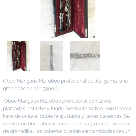
Oboe Marigaux M2, oboe profesional de alta gama, una
gran ocasión por 5900€.
Oboe Marigaux M2, oboe profesional con llaves
plateadas, estuche y funda. Semiautomático, con tercera
llave de octava, doble fa ajustable y llaves plateadas. Se
vende con dos cabezas, una de resina y otra de madera
de granadilla. Las cabezas pueden ser cambiadas según