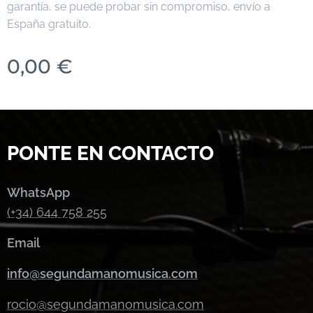
garantía, se puede probar sin compromiso, envío a
España gratuito.
0,00
€
PONTE EN CONTACTO
WhatsApp
(+34) 644 758 255
Email
info@segundamanomusica.com
rocio@segundamanomusica.com