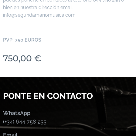
bien en nuestra dirección email
info@segundamanomusica.com
PVP 750 EUROS
750,00
€
PONTE EN CONTACTO
WhatsApp
(+34) 644 758 255
Email