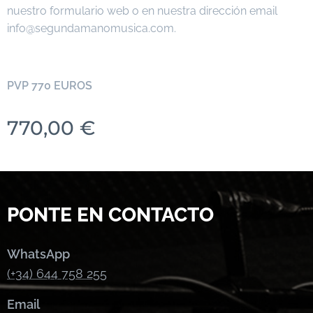
nuestro formulario web o en nuestra dirección email
info@segundamanomusica.com.
PVP 770 EUROS
770,00
€
PONTE EN CONTACTO
WhatsApp
(+34) 644 758 255
Email