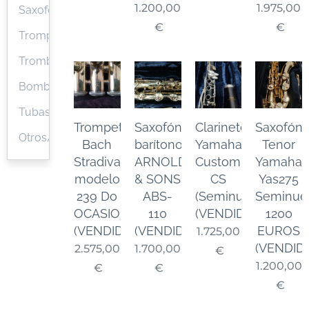
1.200,00
1.975,00
Saxofones
€
€
Trompetas/Fliscornos
Trombones
Bombardinos
Tubas
Trompeta
Saxofón
Clarinete
Saxofón
Otros/Varios
Bach
barítono
Yamaha
Tenor
Stradivarius
ARNOLDS
Custom
Yamaha
modelo
& SONS
CS
Yas275
239 Do
ABS-
(Seminuevo)
Seminue
OCASION
110
(VENDIDO)
1200
(VENDIDO)
(VENDIDO)
EUROS
1.725,00
(VENDID
2.575,00
1.700,00
€
1.200,00
€
€
€