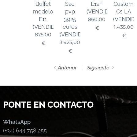
Buffet
S20
E12F
Custom
modelo
pvp
(VENDIDO)
Cs LA
E11
3925
(VENDID
860,00
(VENDIDO)
euros
1.435,00
€
(VENDIDO)
875,00
€
3.925,00
€
€
Anterior
Siguiente
PONTE EN CONTACTO
WhatsApp
(+34) 644 758 255