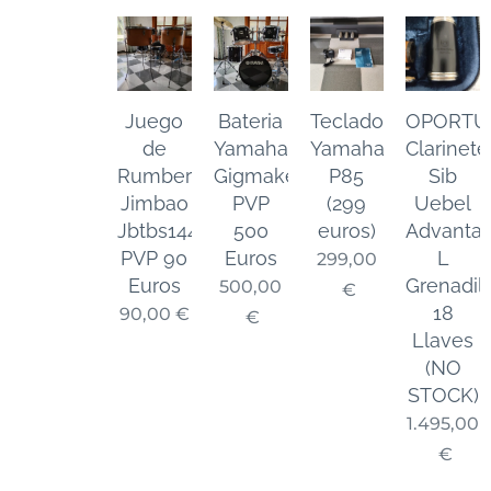
Juego
Bateria
Teclado
OPORTU
de
Yamaha
Yamaha
Clarinete
Rumberas
Gigmaker
P85
Sib
Jimbao
PVP
(299
Uebel
Jbtbs1443
500
euros)
Advanta
PVP 90
Euros
L
299,00
Euros
Grenadill
500,00
€
18
90,00
€
€
Llaves
(NO
STOCK)
1.495,00
€