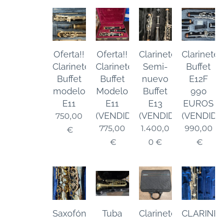
Oferta!!
Oferta!!
Clarinete
Clarinete
Clarinete
Clarinete
Semi-
Buffet
Buffet
Buffet
nuevo
E12F
modelo
Modelo
Buffet
990
E11
E11
E13
EUROS
(VENDIDO)
(VENDIDO)
(VENDID
750,00
775,00
1.400,0
990,00
€
€
0
€
€
Saxofón
Tuba
Clarinete
CLARINE