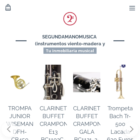
SEGUNDAMANOMUSICA
(instrumentos viento-madera y
viento-metal)
Tu inmobiliaria musical
TROMPA
CLARINETE
CLARINETE
Trompeta
JUNIOR
BUFFET
BUFFET
Bach Tr-
no
WISEMANN
CRAMPON
CRAMPON
500
DFH-
E13
GALA
Lacada
CB450
BC1102C-
BC1121-2-
630 Euros