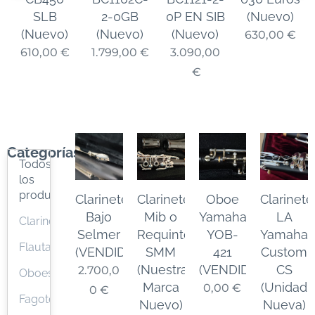
SLB
2-0GB
0P EN SIB
(Nuevo)
s
(Nuevo)
(Nuevo)
(Nuevo)
630,00
€
610,00
€
1.799,00
€
3.090,00
€
Categorías
Todos
los
productos
Clarinete
Clarinete
Oboe
Clarinete
Bajo
Mib o
Yamaha
LA
Clarinetes
Selmer
Requinto
YOB-
Yamaha
Flautas
(VENDIDO)
SMM
421
Custom
(Nuestra
(VENDIDO)
CS
2.700,0
Oboes/Corno
Marca
(Unidad
0,00
€
0
€
Fagotes
Nuevo)
Nueva)