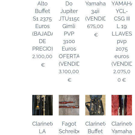
Alto
Do
Yamaha
YAMAHA
Buffet
Jupiter
34ii
YCL-
S1 2375
JTU1150
(VENDIDO)
CSG III
Euros
Gimli
L 19
675,00
(BAJADA
PVP
LLAVES
€
DE
3100
pvp
PRECIO)
Euros
2075
OFERTA
euros
2.100,00
(VENDIDA)
(VENDID
€
3.100,00
2.075,0
€
0
€
Clarinete
Fagot
Clarinete
Clarinete
LA
Schreiber
Buffet
Yamaha